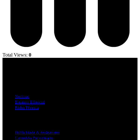
Total Views:
0
Jornal Local do Concelho de Silves.
Links Úteis
Notícias
Estatuto Editorial
Ficha Técnica
Publicidade
Publicidade & Assinaturas
Conteúdo Patrocinado