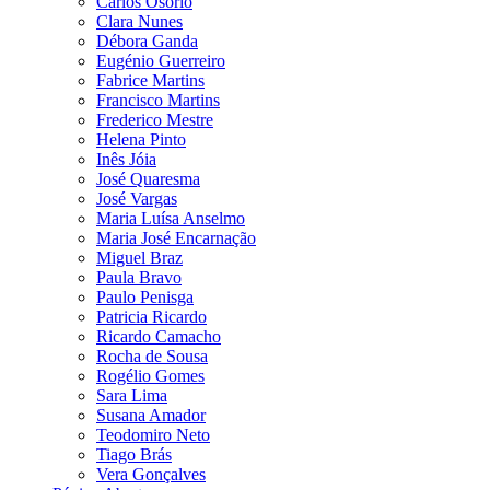
Carlos Osório
Clara Nunes
Débora Ganda
Eugénio Guerreiro
Fabrice Martins
Francisco Martins
Frederico Mestre
Helena Pinto
Inês Jóia
José Quaresma
José Vargas
Maria Luísa Anselmo
Maria José Encarnação
Miguel Braz
Paula Bravo
Paulo Penisga
Patricia Ricardo
Ricardo Camacho
Rocha de Sousa
Rogélio Gomes
Sara Lima
Susana Amador
Teodomiro Neto
Tiago Brás
Vera Gonçalves