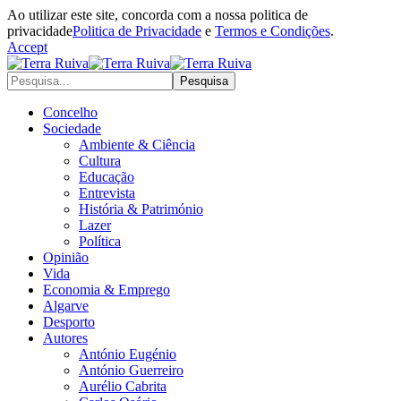
Ao utilizar este site, concorda com a nossa politica de
privacidade
Politica de Privacidade
e
Termos e Condições
.
Accept
Concelho
Sociedade
Ambiente & Ciência
Cultura
Educação
Entrevista
História & Património
Lazer
Política
Opinião
Vida
Economia & Emprego
Algarve
Desporto
Autores
António Eugénio
António Guerreiro
Aurélio Cabrita