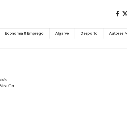
Economia & Emprego
Algarve
Desporto
Autores
atrás
6/Mai/Ter