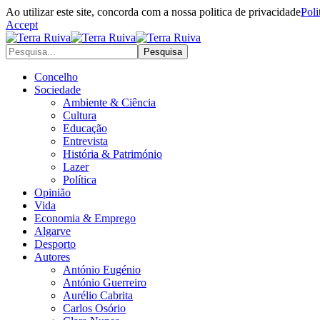
Ao utilizar este site, concorda com a nossa politica de privacidade
Poli
Accept
Concelho
Sociedade
Ambiente & Ciência
Cultura
Educação
Entrevista
História & Património
Lazer
Política
Opinião
Vida
Economia & Emprego
Algarve
Desporto
Autores
António Eugénio
António Guerreiro
Aurélio Cabrita
Carlos Osório