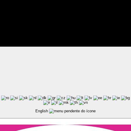
ted by Pixart
English