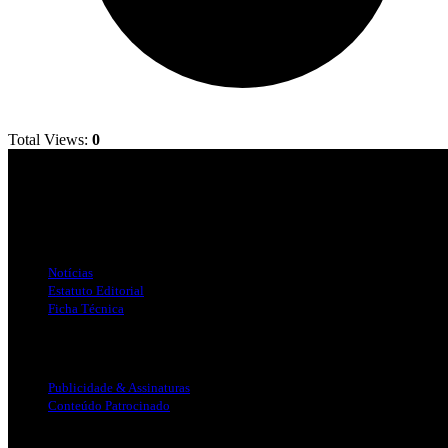
Total Views:
0
Jornal Local do Concelho de Silves.
Links Úteis
Notícias
Estatuto Editorial
Ficha Técnica
Publicidade
Publicidade & Assinaturas
Conteúdo Patrocinado
Info Legal