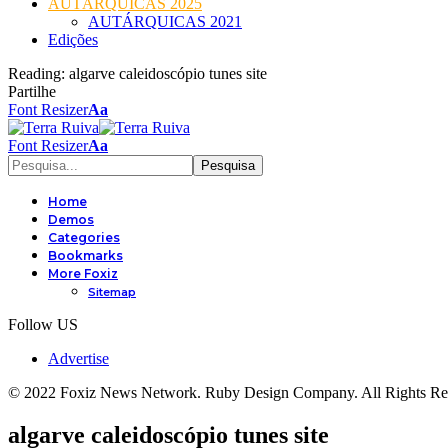
AUTÁRQUICAS 2025
AUTÁRQUICAS 2021
Edições
Reading:
algarve caleidoscópio tunes site
Partilhe
Font Resizer
Aa
Font Resizer
Aa
Home
Demos
Categories
Bookmarks
More Foxiz
Sitemap
Follow US
Advertise
© 2022 Foxiz News Network. Ruby Design Company. All Rights Re
algarve caleidoscópio tunes site