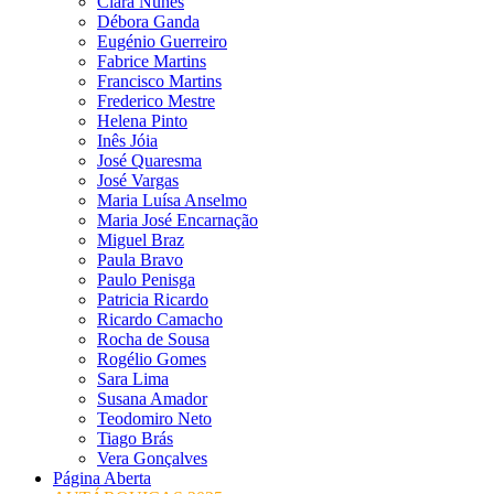
Clara Nunes
Débora Ganda
Eugénio Guerreiro
Fabrice Martins
Francisco Martins
Frederico Mestre
Helena Pinto
Inês Jóia
José Quaresma
José Vargas
Maria Luísa Anselmo
Maria José Encarnação
Miguel Braz
Paula Bravo
Paulo Penisga
Patricia Ricardo
Ricardo Camacho
Rocha de Sousa
Rogélio Gomes
Sara Lima
Susana Amador
Teodomiro Neto
Tiago Brás
Vera Gonçalves
Página Aberta