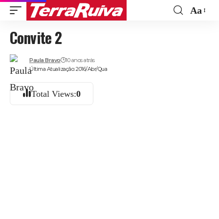
Aa
Font
Convite 2
Resize
Paula Bravo
10 anos atrás
Última Atualização: 2016/Abr/Qua
Total Views:
0