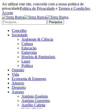
Ao utilizar este site, concorda com a nossa politica de
privacidade
Politica de Privacidade
e
Termos e Condições
.
Accept
Concelho
Sociedade
Ambiente & Ciência
Cultura
Educação
Entrevista
História & Património
Lazer
Política
Opinião
Vida
Economia & Emprego
Algarve
Desporto
Autores
António Eugénio
António Guerreiro
Aurélio Cabrita