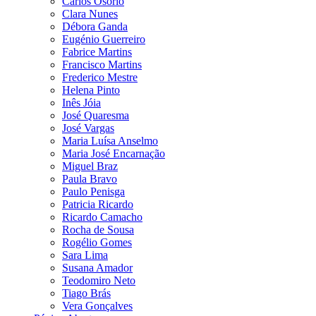
Carlos Osório
Clara Nunes
Débora Ganda
Eugénio Guerreiro
Fabrice Martins
Francisco Martins
Frederico Mestre
Helena Pinto
Inês Jóia
José Quaresma
José Vargas
Maria Luísa Anselmo
Maria José Encarnação
Miguel Braz
Paula Bravo
Paulo Penisga
Patricia Ricardo
Ricardo Camacho
Rocha de Sousa
Rogélio Gomes
Sara Lima
Susana Amador
Teodomiro Neto
Tiago Brás
Vera Gonçalves