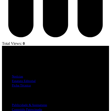
Total Views:
0
Jornal Local do Concelho de Silves.
Links Úteis
Notícias
Estatuto Editorial
Ficha Técnica
Publicidade
Publicidade & Assinaturas
Conteúdo Patrocinado