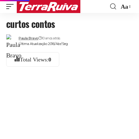
Aa
Font
curtos contos
Resize
Paula Bravo
10 anos atrás
Última Atualização: 2016/Abr/Seg
Total Views:
0