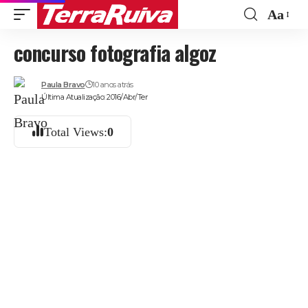
Aa
Font
concurso fotografia algoz
Resize
Paula Bravo
10 anos atrás
Última Atualização: 2016/Abr/Ter
Total Views:
0