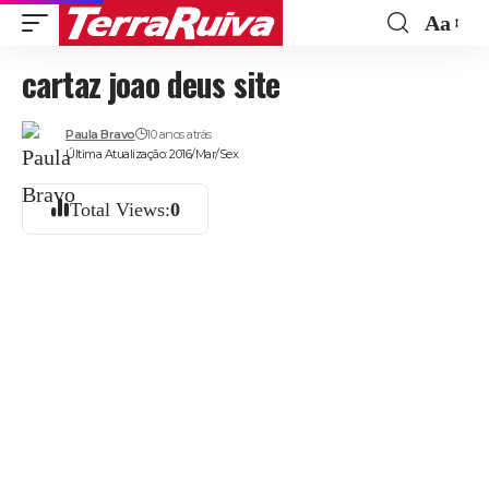
Aa
Font
cartaz joao deus site
Resize
Paula Bravo
10 anos atrás
Última Atualização: 2016/Mar/Sex
Total Views:
0