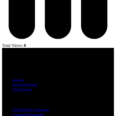
Total Views:
0
Jornal Local do Concelho de Silves.
Links Úteis
Notícias
Estatuto Editorial
Ficha Técnica
Publicidade
Publicidade & Assinaturas
Conteúdo Patrocinado