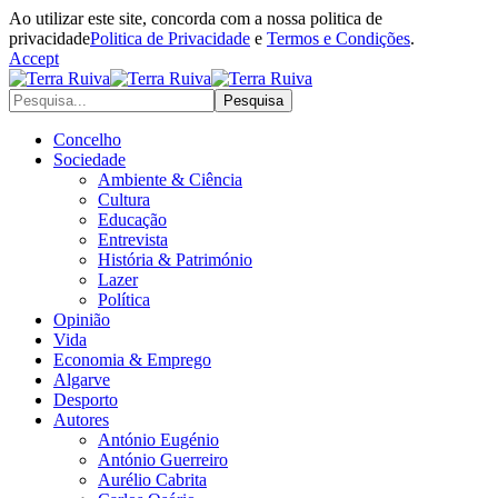
Ao utilizar este site, concorda com a nossa politica de
privacidade
Politica de Privacidade
e
Termos e Condições
.
Accept
Concelho
Sociedade
Ambiente & Ciência
Cultura
Educação
Entrevista
História & Património
Lazer
Política
Opinião
Vida
Economia & Emprego
Algarve
Desporto
Autores
António Eugénio
António Guerreiro
Aurélio Cabrita