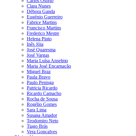
Carlos Osório
Clara Nunes
Débora Ganda
Eugénio Guerreiro
Fabrice Martins
Francisco Martins
Frederico Mestre
Helena Pinto
Inês Jóia
José Quaresma
José Vargas
Maria Luísa Anselmo
Maria José Encarnação
Miguel Braz
Paula Bravo
Paulo Penisga
Patricia Ricardo
Ricardo Camacho
Rocha de Sousa
Rogélio Gomes
Sara Lima
Susana Amador
Teodomiro Neto
Tiago Brás
Vera Gonçalves