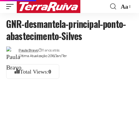
Aa
Font
GNR-desmantela-principal-ponto-
Resize
abastecimento-Silves
Paula Bravo
11 anos atrás
Última Atualização: 2016/Jan/Ter
Total Views:
0