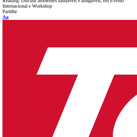
Reading:
Discutir ambientes saudáveis e amigáveis, em Evento
Internacional e Workshop
Partilhe
Font
Aa
Resizer