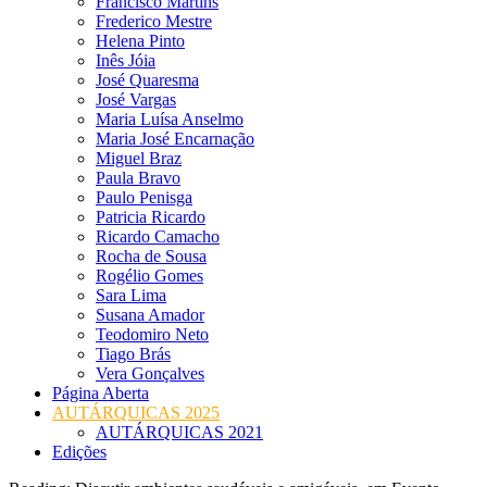
Francisco Martins
Frederico Mestre
Helena Pinto
Inês Jóia
José Quaresma
José Vargas
Maria Luísa Anselmo
Maria José Encarnação
Miguel Braz
Paula Bravo
Paulo Penisga
Patricia Ricardo
Ricardo Camacho
Rocha de Sousa
Rogélio Gomes
Sara Lima
Susana Amador
Teodomiro Neto
Tiago Brás
Vera Gonçalves
Página Aberta
AUTÁRQUICAS 2025
AUTÁRQUICAS 2021
Edições