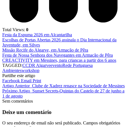
Total Views:
0
Festa da Espuma 2026 em Alcantarilha
Escolhas de Portas Abertas 2026 assinala o Dia Internacional da
Juventude, em Silves
Missão Recife do Algarve, em Armação de Pêra
Festa de Nossa Senhora dos Navegantes em Armação de Pêra
CREACTIVITY em Messines, para crianças a partir dos 6 anos
TAGGED:
CCDR Algarve
evento
Rede Portuguesa
Ambientes
workshop
Partilhe este artigo
Facebook
Email
Print
Artigo Anterior
Clube de Xadrez renasce na Sociedade de Messines
Próximo Artigo
Sunset Secrets-Quintas do Castelo de 27 de junho a
1 de agosto
Sem comentários
Deixe um comentário
O seu endereço de email não será publicado.
Campos obrigatórios