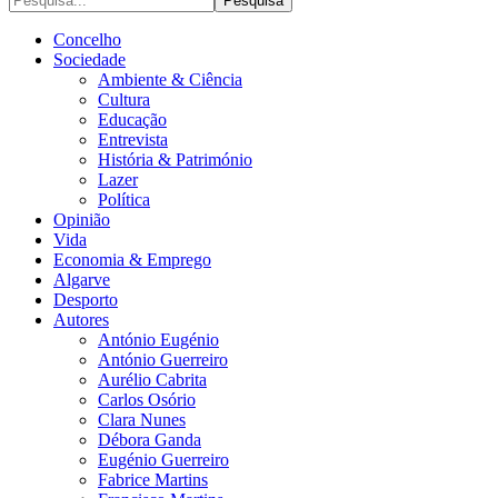
Concelho
Sociedade
Ambiente & Ciência
Cultura
Educação
Entrevista
História & Património
Lazer
Política
Opinião
Vida
Economia & Emprego
Algarve
Desporto
Autores
António Eugénio
António Guerreiro
Aurélio Cabrita
Carlos Osório
Clara Nunes
Débora Ganda
Eugénio Guerreiro
Fabrice Martins