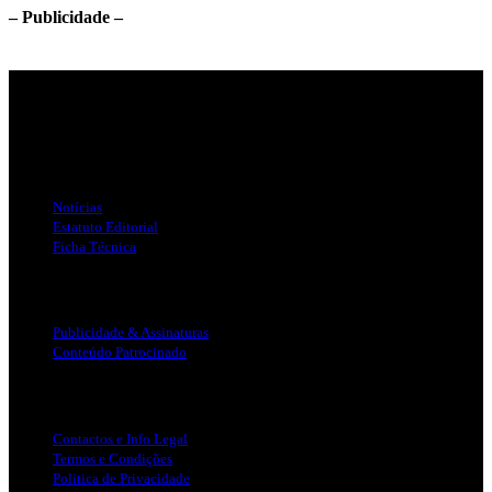
– Publicidade –
Jornal Local do Concelho de Silves.
Links Úteis
Notícias
Estatuto Editorial
Ficha Técnica
Publicidade
Publicidade & Assinaturas
Conteúdo Patrocinado
Info Legal
Contactos e Info Legal
Termos e Condições
Politica de Privacidade