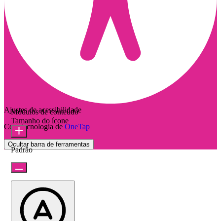
Ajustes de acessibilidade
Módulos de conteúdo
Tamanho do ícone
Com tecnologia de
OneTap
Ocultar barra de ferramentas
Padrão